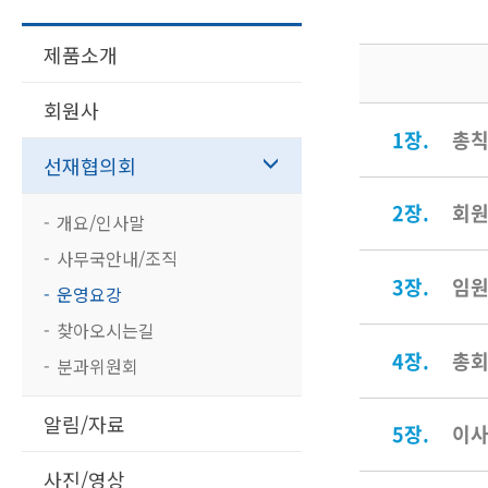
제품소개
회원사
1장.
총
선재협의회
2장.
회
개요/인사말
사무국안내/조직
3장.
임
운영요강
찾아오시는길
4장.
총
분과위원회
알림/자료
5장.
이
사진/영상