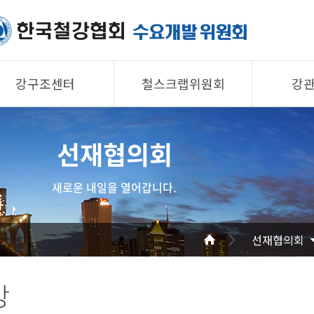
강구조센터
철스크랩위원회
강
제품소개
제품소개
제품 
선재협의회
회원사
회원사
회원사
강구조센터
철스크랩위원회
협의회
새로운 내일을 열어갑니다.
알림/자료
알림/자료
공지/
사진/영상
사진/영상
기술자
선재협의회
사진/
강