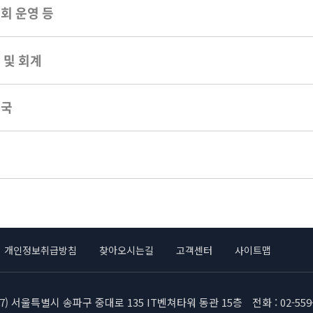
회 운영 등
 및 회계
무국
칙
개인정보취급방침
찾아오시는길
고객센터
사이트맵
717) 서울특별시 송파구 중대로 135 IT벤쳐타워 동관 15층
전화 : 02-559