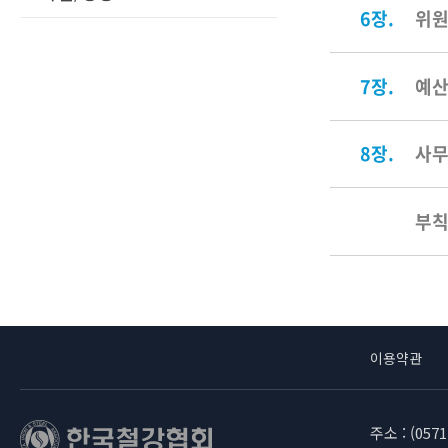
6장.
위원
7장.
예산
8장.
사
부
이용약관
주소 : (05