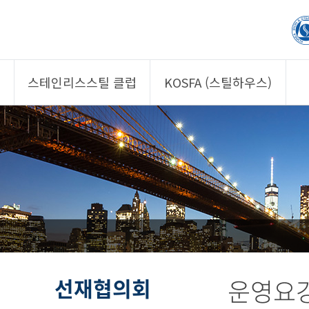
스테인리스스틸 클럽
KOSFA (스틸하우스)
제품소개
제품소개
회원사
회원사
클럽 소개
KOSFA
정보/자문
알림/자료
사진/영상
사진/영상
제품 기획안 상시
공모
선재협의회
운영요