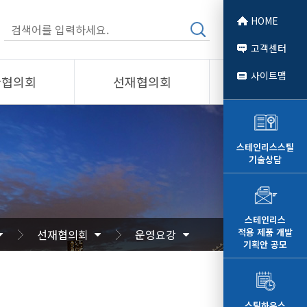
HOME
고객센터
사이트맵
관협의회
선재협의회
소개
제품소개
회원사
스테인리스스틸
기술상담
 소개
선재협의회
자료
알림/자료
문
사진/영상
스테인리스
적용 제품 개발
선재협의회
운영요강
영상
기획안 공모
스틸하우스