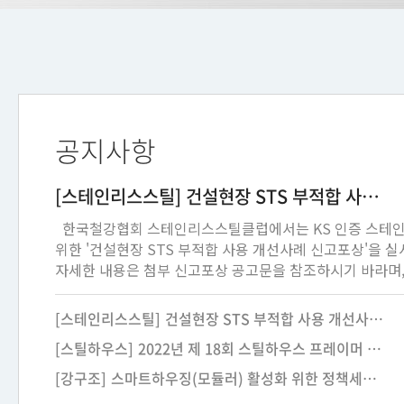
공지사항
[스테인리스스틸]
건설현장 STS 부적합 사용 개선사례 신고포상 실시 안내
한국철강협회 스테인리스스틸클럽에서는 KS 인증 스테인
위한 '건설현장 STS 부적합 사용 개선사례 신고포상'을 
자세한 내용은 첨부 신고포상 공고문을 참조하시기 바라며,
여러분들의 많은 관심과 참여를 
1. 신청자격 : 건설업 감리 및 공사·품질관리 업종 종사자 2. 신청대상 :
[스테인리스스틸]
건설현장 STS 부적합 사용 개선사례 신고포상 실시 안내
국가표준시방서(KCS 10 10 20, 자재관리)에 부합하지 
[스틸하우스]
2022년 제 18회 스틸하우스 프레이머 민간자격검정 시행
실태를 개선한 사례 3. 포상금액 : 50만원/건 * 현장 당 1건 지급(현장이 다를
경우 중복신청 가능) 4. 접수기간 : ‘24. 5. 20. ~ 6. 14. (마감일 도착분에 한함)
[강구조]
스마트하우징(모듈러) 활성화 위한 정책세미나 개최
5. 접수방법 : 제출서류 구비하여 이메일 접수 6. 접 수 처 : 한국철강협회