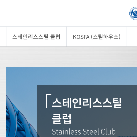
스테인리스스틸 클럽
KOSFA (스틸하우스)
제품소개
제품소개
회원사
회원사
클럽 소개
KOSFA
정보/자문
알림/자료
사진/영상
사진/영상
스테인리스스틸
스테인리스스틸 클럽
제품 기획안 상시
공모
클럽
Stainless Steel Club
Stainless Steel Club