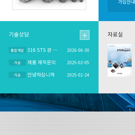
가입안내
기술상담
자료실
316 STS 관 내부 산화 문제점 확인
2026-06-30
강관협의회
품질개발
제품 제작문의
2025-02-05
가공
Steel Tubes and Pipes
St
안녕하십니까
2025-01-24
가공
Committee