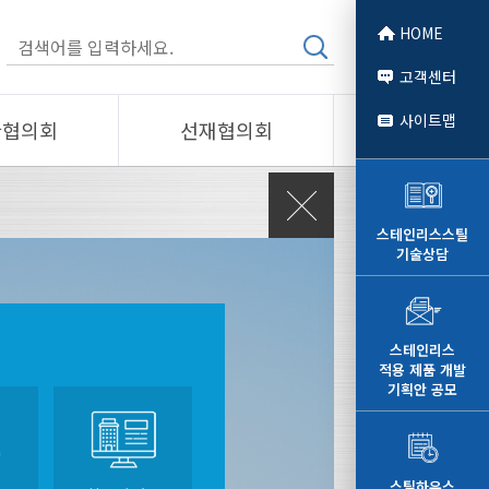
HOME
고객센터
사이트맵
관협의회
선재협의회
소개
제품소개
회원사
스테인리스스틸
기술상담
 소개
선재협의회
자료
알림/자료
문
사진/영상
스테인리스
강구조센터
적용 제품 개발
영상
기획안 공모
l Construction Center
스틸하우스