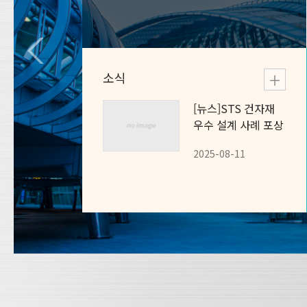
소식
[뉴스]
STS 건자재
우수 설계 사례 포상
철스크랩위원회
실시 안내
2025-08-11
Steel Scrap Committee