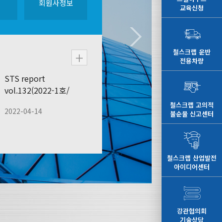
회원사정보
교육신청
철스크랩 운반
전용차량
STS report
vol.132(2022-1호/
선재협의회
'22년 4월호)
철스크랩 고의적
2022-04-14
불순물 신고센터
eel Wire Committee
철스크랩 산업발전
아이디어센터
강관협의회
기술상담