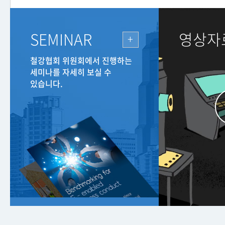
스테인리스스틸클럽(dohyun.lee@ekosa.or.kr) 7. 제출서류 ① 신고포상
신청서 1부 (붙임1) ② 증빙자료 1부(현업서식, 사본) * 감리일지(보고서),
주간보고서, 시정조치요구서 등 ③ 개선자료 1부 (자유양식) * 개선결과
SEMINAR
영상자
확인이 가능한 내용 필수 포함(사진, 도면 등) ④ 개인정보 제공 동의서 1부
철강협회 위원회에서 진행하는
세미나를 자세히 보실 수
있습니다.