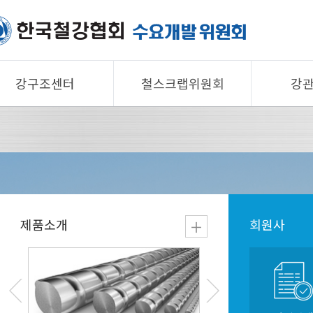
강구조센터
철스크랩위원회
강
제품소개
제품소개
제품 
회원사
회원사
회원사
강구조센터
철스크랩위원회
협의회
알림/자료
알림/자료
공지/
KOSFA (스틸하우스)
사진/영상
사진/영상
기술자
제품소개
회원사
사진/
Korea Steel Framing
Stee
Alliance