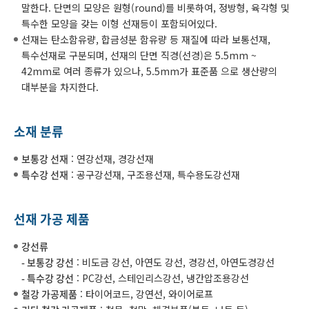
말한다. 단면의 모양은 원형(round)를 비롯하여, 정방형, 육각형 및
특수한 모양을 갖는 이형 선재등이 포함되어있다.
선재는 탄소함유량, 합금성분 함유량 등 재질에 따라 보통선재,
특수선재로 구분되며, 선재의 단면 직경(선경)은 5.5mm ~
42mm로 여러 종류가 있으나, 5.5mm가 표준품 으로 생산량의
대부분을 차지한다.
소재 분류
보통강 선재
: 연강선재, 경강선재
특수강 선재
: 공구강선재, 구조용선재, 특수용도강선재
선재 가공 제품
강선류
- 보통강 강선
: 비도금 강선, 아연도 강선, 경강선, 아연도경강선
- 특수강 강선
: PC강선, 스테인리스강선, 냉간압조용강선
철강 가공제품
: 타이어코드, 강연선, 와이어로프