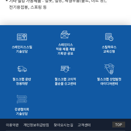
기타 철강 가공제품
: 철못, 철망, 체결부품(볼트, 너트 등),
전기용접봉, 스프링 등
스테인리스
스테인리스스틸
스틸하우스
적용 제품 개발
기술상담
교육신청
기획안 공모
철스크랩 운반
철스크랩 고의적
철스크랩 산업발전
전용차량
불순물 신고센터
아이디어센터
강관협의회
기술상담
TOP
이용약관
개인정보취급방침
찾아오시는길
고객센터