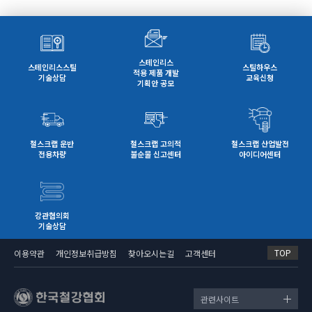
스테인리스
스테인리스스틸
스틸하우스
적용 제품 개발
기술상담
교육신청
기획안 공모
철스크랩 운반
철스크랩 고의적
철스크랩 산업발전
전용차량
불순물 신고센터
아이디어센터
강관협의회
기술상담
TOP
이용약관
개인정보취급방침
찾아오시는길
고객센터
관련사이트