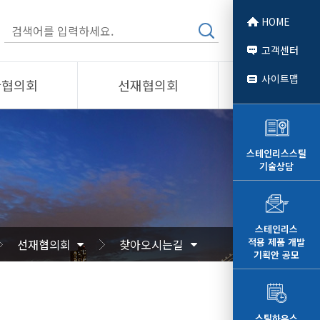
HOME
고객센터
사이트맵
관협의회
선재협의회
소개
제품소개
회원사
스테인리스스틸
기술상담
 소개
선재협의회
자료
알림/자료
문
사진/영상
스테인리스
적용 제품 개발
선재협의회
찾아오시는길
영상
기획안 공모
스틸하우스