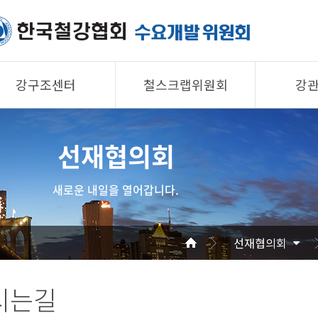
강구조센터
철스크랩위원회
강
제품소개
제품소개
제품 
선재협의회
회원사
회원사
회원사
강구조센터
철스크랩위원회
협의회
새로운 내일을 열어갑니다.
알림/자료
알림/자료
공지/
사진/영상
사진/영상
기술자
선재협의회
사진/
시는길