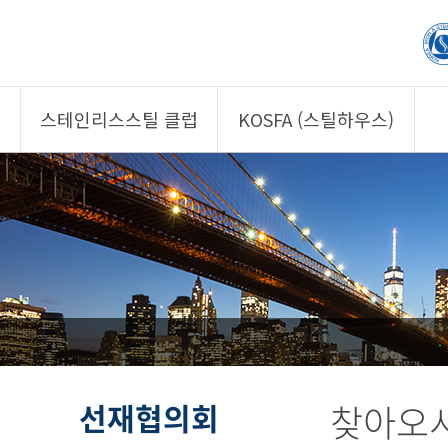
스테인리스스틸 클럽
KOSFA (스틸하우스)
제품소개
제품소개
회원사
회원사
클럽 소개
KOSFA
정보/자문
알림/자료
사진/영상
사진/영상
제품 기획안 상시
공모
선재협의회
찾아오