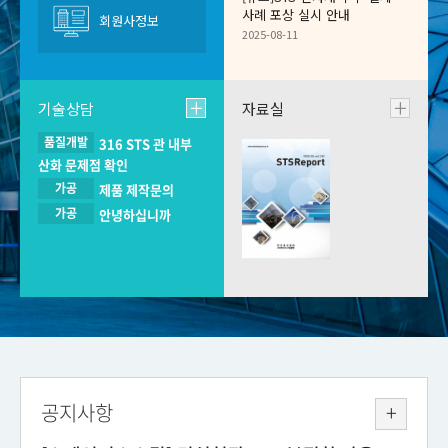
사례 포상 실시 안내
회원사정보
2025-08-11
기술상담
자료실
품질개발
316 STS 관 내부
강관협의회
산화 문제점 확인
선재협의회
Steel Tubes and Pipes
가공
제품 제작문의
Steel Wire Committee
Committee
가공
안녕하십니까
공지사항