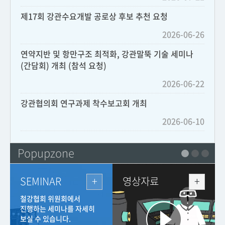
제17회 강관수요개발 공로상 후보 추천 요청
2026-06-26
연약지반 및 항만구조 최적화, 강관말뚝 기술 세미나
(간담회) 개최 (참석 요청)
2026-06-22
강관협의회 연구과제 착수보고회 개최
2026-06-10
Popupzone
SEMINAR
영상자료
철강협회 위원회에서
진행하는 세미나를 자세히
보실 수 있습니다.