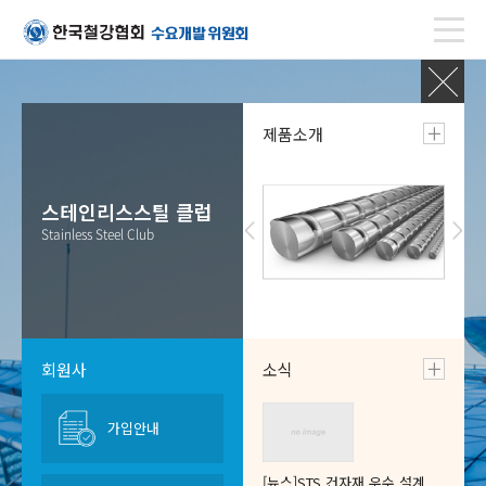
제품소개
KOSFA (스틸하우스)
스테인리스스틸 클럽
스테인리스스틸 클럽
Korea Steel Framing
Stainless Steel Club
Stainless Steel Club
Alliance
회원사
소식
강구조센터
가입안내
철스크랩위원회
Steel Construction
Steel Scrap Committee
Center
[뉴스]
STS 건자재 우수 설계