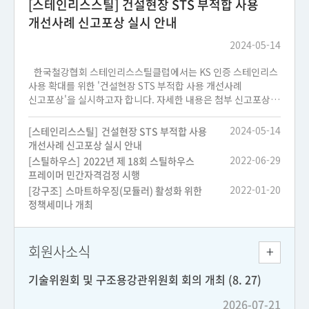
[스테인리스스틸]
건설현장 STS 부적합 사용
개선사례 신고포상 실시 안내
2024-05-14
한국철강협회 스테인리스스틸클럽에서는 KS 인증 스테인리스
사용 확대를 위한 '건설현장 STS 부적합 사용 개선사례
신고포상'을 실시하고자 합니다. 자세한 내용은 첨부 신고포상
공고문을 참조하시기 바라며, 건설업 종사자 여러분들의 많은
관심과 참여를 바랍니다.
2024-05-14
[스테인리스스틸]
건설현장 STS 부적합 사용
1. 신청자격 : 건설업 감리 및 공사·품질관리 업종 종사자
개선사례 신고포상 실시 안내
2. 신청대상 : 국가표준시방서(KCS 10 10 20, 자재관리)에
2022-06-29
[스틸하우스]
2022년 제 18회 스틸하우스
부합하지 않는 스테인리스 사용 실태를 개선한 사례 3. 포상금액
프레이머 민간자격검정 시행
: 50만원/건 * 현장 당 1건 지급(현장이 다를 경우 중복신청 가능)
2022-01-20
[강구조]
스마트하우징(모듈러) 활성화 위한
4. 접수기간 : ‘24. 5. 20. ~ 6. 14. (마감일 도착분에 한함)
정책세미나 개최
5. 접수방법 : 제출서류 구비하여 이메일 접수 6. 접 수 처 :
한국철강협회 스테인리스스틸클럽
(dohyun.lee@ekosa.or.kr) 7. 제출서류 ① 신고포상 신청서
회원사소식
1부 (붙임1) ② 증빙자료 1부(현업서식, 사본) * 감리일지
(보고서), 주간보고서, 시정조치요구서 등 ③ 개선자료 1부
기술위원회 및 구조용강관위원회 회의 개최 (8. 27)
(자유양식) * 개선결과 확인이 가능한 내용 필수 포함(사진, 도면
등) ④ 개인정보 제공 동의서 1부 (붙임2) 8. 문 의 :
2026-07-21
한국철강협회 수요개발실 (02-559-3565, 3575)