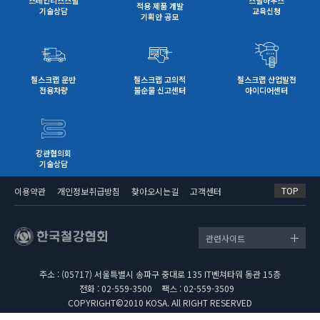
스테인리스스틸
스틸하우스
적용 제품 개발
기술상담
교육신청
기획안 공모
철스크랩 운반
철스크랩 고의적
철스크랩 산업발전
전용차량
불순물 신고센터
아이디어센터
강관협의회
기술상담
TOP
이용약관
개인정보취급방침
찾아오시는길
고객센터
관련사이트
주소 : (05717) 서울특별시 송파구 중대로 135 IT벤쳐타워 동관 15층
전화 : 02-559-3500
팩스 : 02-559-3509
COPYRIGHT©2010 KOSA. All RIGHT RESERVED