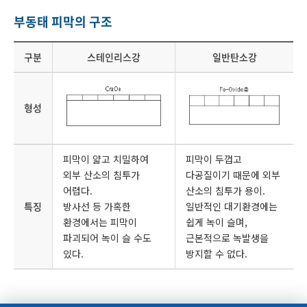
부동태 피막의 구조
구분
스테인리스강
일반탄소강
형성
피막이 얇고 치밀하여
피막이 두껍고
외부 산소의 침투가
다공질이기 때문에 외부
어렵다.
산소의 침투가 용이.
특징
방사선 등 가혹한
일반적인 대기환경에는
환경에서는 피막이
쉽게 녹이 슬며,
파괴되어 녹이 슬 수도
근본적으로 녹발생을
있다.
방지할 수 없다.