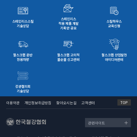
스테인리스
스테인리스스틸
스틸하우스
적용 제품 개발
기술상담
교육신청
기획안 공모
철스크랩 운반
철스크랩 고의적
철스크랩 산업발전
전용차량
불순물 신고센터
아이디어센터
강관협의회
기술상담
TOP
이용약관
개인정보취급방침
찾아오시는길
고객센터
관련사이트