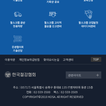
기획안 공모
철스크랩 운반
철스크랩 고의적
철스크랩 산업발전
전용차량
불순물 신고센터
아이디어센터
강관협의회
기술상담
TOP
이용약관
개인정보취급방침
찾아오시는길
고객센터
관련사이트
주소 : (05717) 서울특별시 송파구 중대로 135 IT벤쳐타워 동관 15층
전화 : 02-559-3500
팩스 : 02-559-3509
COPYRIGHT©2010 KOSA. All RIGHT RESERVED