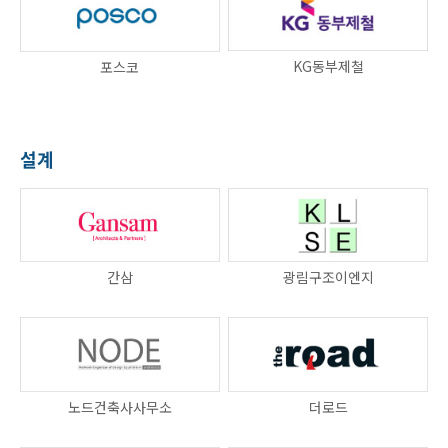
KG동부제철
포스코
설계
간삼
광림구조이엔지
노드건축사사무소
더로드