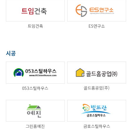
트임건축
ES연구소
시공
골드홈공업(주)
053스틸하우스
그린홈예진
금호스틸하우스