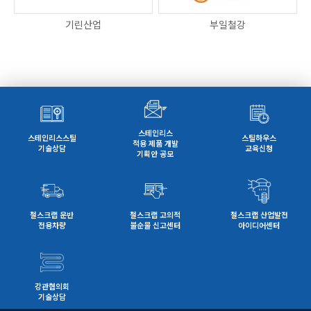
기린산업
부일철강
스테인리스
스테인리스스틸
스틸하우스
적용 제품 개발
기술상담
교육신청
기획안 공모
철스크랩 운반
철스크랩 고의적
철스크랩 산업발전
전용차량
불순물 신고센터
아이디어센터
강관협의회
기술상담