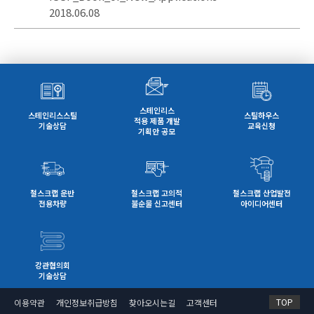
2018.06.08
스테인리스
스테인리스스틸
스틸하우스
적용 제품 개발
기술상담
교육신청
기획안 공모
철스크랩 운반
철스크랩 고의적
철스크랩 산업발전
전용차량
불순물 신고센터
아이디어센터
강관협의회
기술상담
TOP
이용약관
개인정보취급방침
찾아오시는길
고객센터