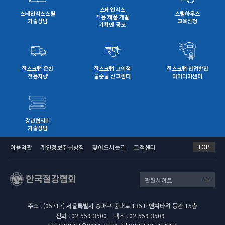
스테인리스
스테인리스스틸
스틸하우스
적용 제품 개발
기술상담
교육신청
기획안 공모
철스크랩 운반
철스크랩 고의적
철스크랩 산업발전
전용차량
불순물 신고센터
아이디어센터
강관협의회
기술상담
TOP
이용약관
개인정보취급방침
찾아오시는길
고객센터
관련사이트
주소 : (05717) 서울특별시 송파구 중대로 135 IT벤쳐타워 동관 15층
전화 : 02-559-3500
팩스 : 02-559-3509