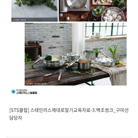
[STS클럽] 스테인리스제대로알기교육자료-3.백조씽크_구미선
담당자